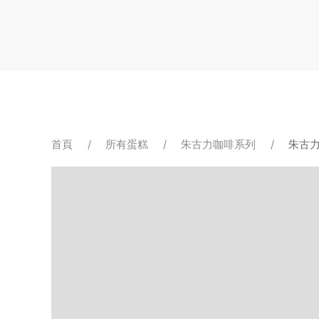
移
至
主
內
容
導
首頁
所有蛋糕
朱古力咖啡系列
朱古
航
連
結