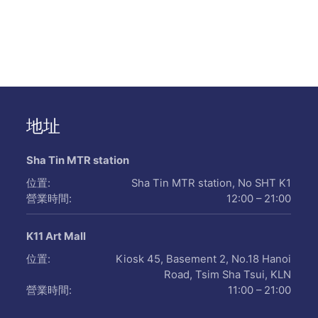
地址
Sha Tin MTR station
位置:
Sha Tin MTR station, No SHT K1
營業時間:
12:00 – 21:00
K11 Art Mall
位置:
Kiosk 45, Basement 2, No.18 Hanoi
Road, Tsim Sha Tsui, KLN
營業時間:
11:00 – 21:00