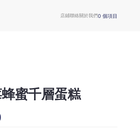
0 個項目
店鋪
聯絡
關於我們
莓蜂蜜千層蛋糕
0